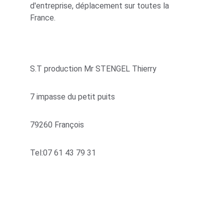
d'entreprise, déplacement sur toutes la 
France.
Adresse
S.T production Mr STENGEL Thierry
7 impasse du petit puits 
79260 François
Tel:07 61 43 79 31
HoraSires