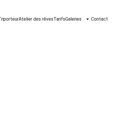
Triporteur
Atelier des rêves
Tarifs
Galeries
Contact